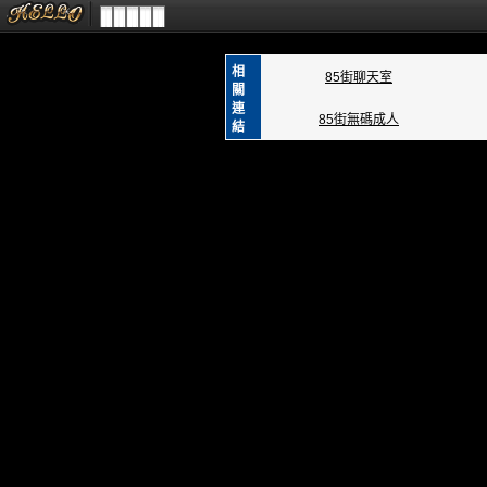
相
85街聊天室
關
連
85街無碼成人
結