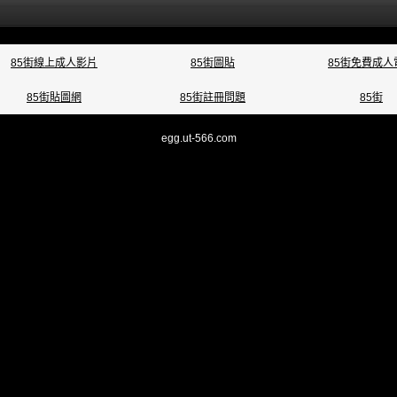
85街線上成人影片
85街圖貼
85街免費成人
85街貼圖網
85街註冊問題
85街
egg.ut-566.com